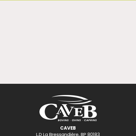
CAVEB
L.D La Bressandière, BP 80183